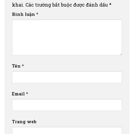
khai.
Các trường bắt buộc được đánh dấu
*
Bình luận
*
Tên
*
Email
*
Trang web