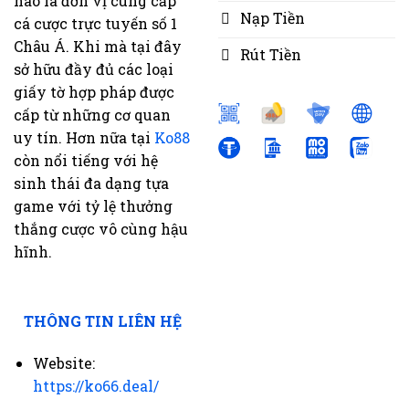
hào là đơn vị cung cấp
Nạp Tiền
cá cược trực tuyến số 1
Châu Á. Khi mà tại đây
Rút Tiền
sở hữu đầy đủ các loại
giấy tờ hợp pháp được
cấp từ những cơ quan
uy tín. Hơn nữa tại
Ko88
còn nổi tiếng với hệ
sinh thái đa dạng tựa
game với tỷ lệ thưởng
thắng cược vô cùng hậu
hĩnh.
THÔNG TIN LIÊN HỆ
Website:
https://ko66.deal/