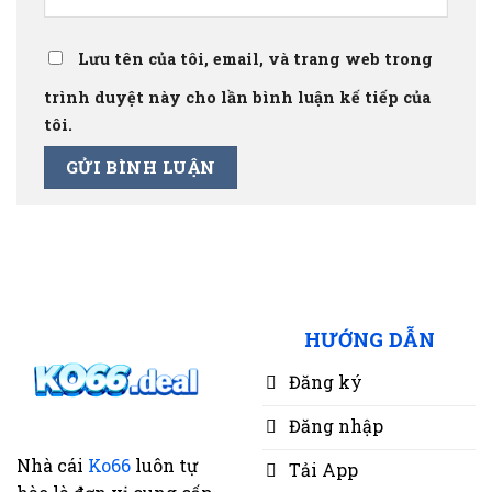
Lưu tên của tôi, email, và trang web trong
trình duyệt này cho lần bình luận kế tiếp của
tôi.
HƯỚNG DẪN
Đăng ký
Đăng nhập
Nhà cái
Ko66
luôn tự
Tải App