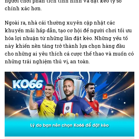
người chơi phân tích tình hình và đặt kèo tỷ số
chính xác hơn.
Ngoài ra, nhà cái thường xuyên cập nhật các
khuyến mãi hấp dẫn, tạo cơ hội để người chơi tối ưu
hóa lợi nhuận từ những lần đặt kèo. Những yếu tố
này khiến nền tảng trở thành lựa chọn hàng đầu
cho những ai yêu thích cá cược thể thao và muốn có
những trải nghiệm thú vị, an toàn.