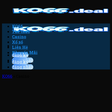
Skip
to
content
KO66
Thể thao
Casino
Xổ số
Liên Hệ
Khuyến Mãi
đăng ký
đăng nhập
đăng ký
đăng nhập
KO66
»
Casino