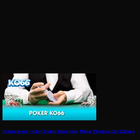
Poker Ko66 – Chơi Poker Đẳng Cấp, Nhận Thưởng Cực Khủng