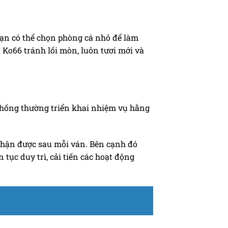
Bạn có thể chọn phòng cá nhỏ để làm
á Ko66
tránh lối mòn, luôn tươi mới và
 thống thường triển khai nhiệm vụ hằng
nhận được sau mỗi ván. Bên cạnh đó
 tục duy trì, cải tiến các hoạt động