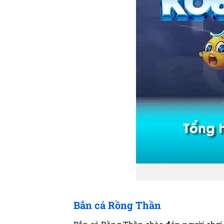
Bắn cá Rồng Thần