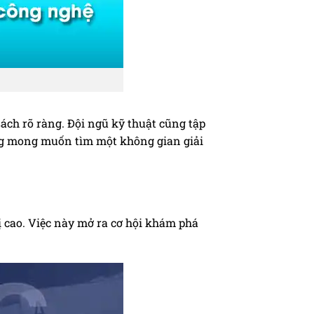
ách rõ ràng. Đội ngũ kỹ thuật cũng tập
ang mong muốn tìm một không gian giải
ị cao. Việc này mở ra cơ hội khám phá