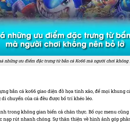
 những ưu điểm đặc trưng từ bắn cá Ko66 mà người chơi không 
dựng bắn cá ko66 giao diện đồ họa tinh xảo, để mọi khung
 di chuyển của cá đều được bố trí khéo léo.
nh trong không gian biển cả chân thực. Bố cục menu cũng 
tác nạp rút nhanh chóng. Sự thân thiện về hình ảnh góp phầ