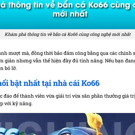
Khám phá thông tin về bắn cá Ko66 cùng công nghệ mới nhất
 hành mượt mà, đồng thời bảo đảm công bằng qua các chính s
 đơn giản nhưng vẫn thể hiện đầy đủ tính năng. Nếu bạn đ
n bỏ lỡ.
ổi bật nhất tại nhà cái Ko66
 đáo để thành viên vừa giải trí vừa săn phần thưởng giá tr
p với kỹ năng.